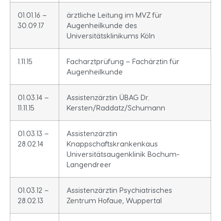
01.01.16 –
ärztliche Leitung im MVZ für
30.09.17
Augenheilkunde des
Universitätsklinikums Köln
1.11.15
Facharztprüfung – Fachärztin für
Augenheilkunde
01.03.14 –
Assistenzärztin ÜBAG Dr.
11.11.15
Kersten/Raddatz/Schumann
01.03.13 –
Assistenzärztin
28.02.14
Knappschaftskrankenkaus
Universitätsaugenklinik Bochum-
Langendreer
01.03.12 –
Assistenzärztin Psychiatrisches
28.02.13
Zentrum Hofaue, Wuppertal