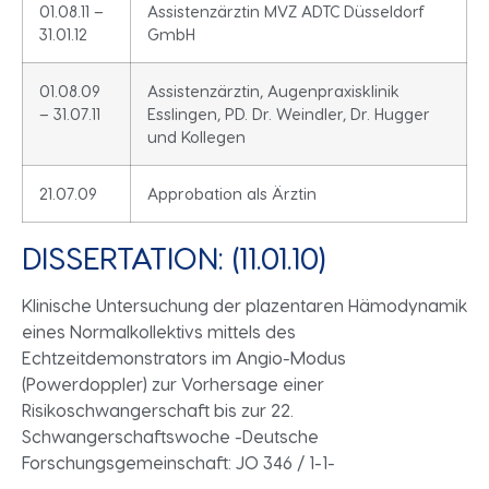
01.08.11 –
Assistenzärztin MVZ ADTC Düsseldorf
31.01.12
GmbH
01.08.09
Assistenzärztin, Augenpraxisklinik
– 31.07.11
Esslingen, PD. Dr. Weindler, Dr. Hugger
und Kollegen
21.07.09
Approbation als Ärztin
DISSERTATION: (11.01.10)
Klinische Untersuchung der plazentaren Hämodynamik
eines Normalkollektivs mittels des
Echtzeitdemonstrators im Angio-Modus
(Powerdoppler) zur Vorhersage einer
Risikoschwangerschaft bis zur 22.
Schwangerschaftswoche -Deutsche
Forschungsgemeinschaft: JO 346 / 1-1-